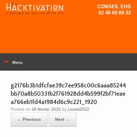
CONSEIL EHS
02 46 65 69 32
Menu
g2176b3b1dfcfae39c7ee958c00c6aaa85244
bb70a8b50331b2f761928dd4b599f2bf71eae
a766eb1fd4a1984d6c9c221_1920
Posted on
28 février 2025
by
Lionel2022
← Previous
Next →